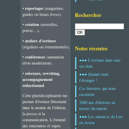
reportages
•
(magazines,
Rechercher
guides ou beaux livres),
création
•
(nouvelles,
poésie…),
ateliers d'écriture
•
(réguliers ou événementiels),
Notes récentes
conférences
•
(animation
●●● L'écriture dans tous
et/ou modération).
ses états
relecture, rewriting,
•
●●● Quand vient
accompagnement
l'étranger !
rédactionnel
.
Ces histoires qui nous
racontent
Cette pluridisciplinarité me
permet d'évoluer librement
1000 ans d'histoire au
dans le monde de l'édition,
travers du miroir
la presse et la
●●● Les auteur.es de Lire
communication. L'éventail
en Arzon
des rencontres et sujets