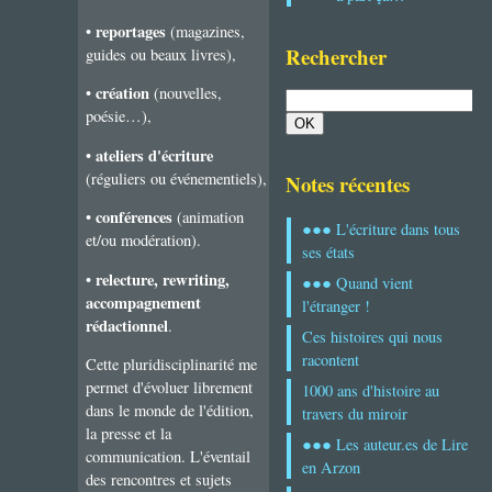
reportages
•
(magazines,
Rechercher
guides ou beaux livres),
création
•
(nouvelles,
poésie…),
ateliers d'écriture
•
(réguliers ou événementiels),
Notes récentes
conférences
•
(animation
●●● L'écriture dans tous
et/ou modération).
ses états
relecture, rewriting,
•
●●● Quand vient
accompagnement
l'étranger !
rédactionnel
.
Ces histoires qui nous
racontent
Cette pluridisciplinarité me
permet d'évoluer librement
1000 ans d'histoire au
dans le monde de l'édition,
travers du miroir
la presse et la
●●● Les auteur.es de Lire
communication. L'éventail
en Arzon
des rencontres et sujets