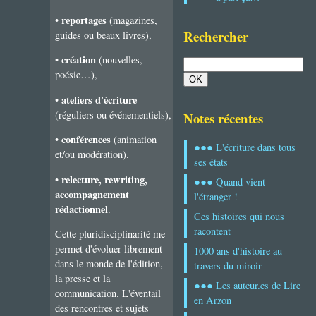
reportages
•
(magazines,
Rechercher
guides ou beaux livres),
création
•
(nouvelles,
poésie…),
ateliers d'écriture
•
(réguliers ou événementiels),
Notes récentes
conférences
•
(animation
●●● L'écriture dans tous
et/ou modération).
ses états
relecture, rewriting,
•
●●● Quand vient
accompagnement
l'étranger !
rédactionnel
.
Ces histoires qui nous
racontent
Cette pluridisciplinarité me
permet d'évoluer librement
1000 ans d'histoire au
dans le monde de l'édition,
travers du miroir
la presse et la
●●● Les auteur.es de Lire
communication. L'éventail
en Arzon
des rencontres et sujets