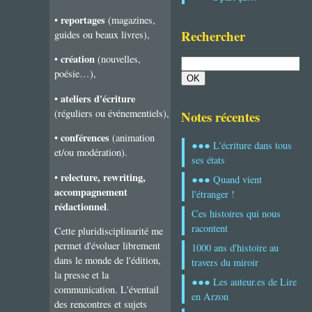
reportages
•
(magazines,
Rechercher
guides ou beaux livres),
création
•
(nouvelles,
poésie…),
ateliers d'écriture
•
(réguliers ou événementiels),
Notes récentes
conférences
•
(animation
●●● L'écriture dans tous
et/ou modération).
ses états
relecture, rewriting,
•
●●● Quand vient
accompagnement
l'étranger !
rédactionnel
.
Ces histoires qui nous
racontent
Cette pluridisciplinarité me
permet d'évoluer librement
1000 ans d'histoire au
dans le monde de l'édition,
travers du miroir
la presse et la
●●● Les auteur.es de Lire
communication. L'éventail
en Arzon
des rencontres et sujets