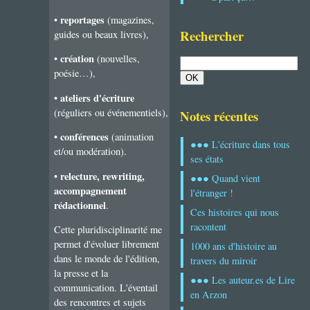
reportages
•
(magazines,
Rechercher
guides ou beaux livres),
création
•
(nouvelles,
poésie…),
ateliers d'écriture
•
(réguliers ou événementiels),
Notes récentes
conférences
•
(animation
●●● L'écriture dans tous
et/ou modération).
ses états
relecture, rewriting,
•
●●● Quand vient
accompagnement
l'étranger !
rédactionnel
.
Ces histoires qui nous
racontent
Cette pluridisciplinarité me
permet d'évoluer librement
1000 ans d'histoire au
dans le monde de l'édition,
travers du miroir
la presse et la
●●● Les auteur.es de Lire
communication. L'éventail
en Arzon
des rencontres et sujets