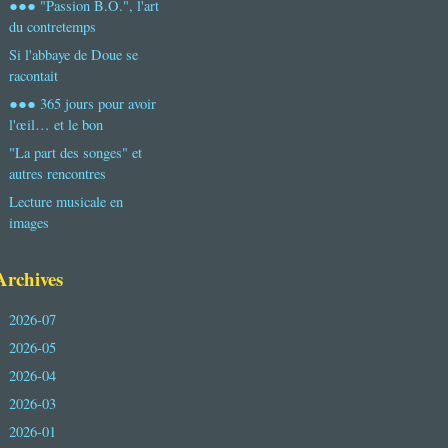
●●● "Passion B.O.", l'art
du contretemps
Si l'abbaye de Doue se
racontait
●●● 365 jours pour avoir
l'œil… et le bon
"La part des songes" et
autres rencontres
Lecture musicale en
images
Archives
2026-07
2026-05
2026-04
2026-03
2026-01