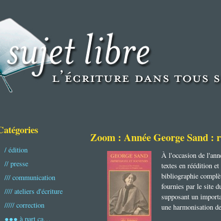
Catégories
Zoom : Année George Sand : re
/ édition
À l'occasion de l'an
// presse
textes en réédition e
bibliographie complèt
/// communication
fournies par le site 
//// ateliers d'écriture
supposant un importan
///// correction
une harmonisation de
●●● à part ça…