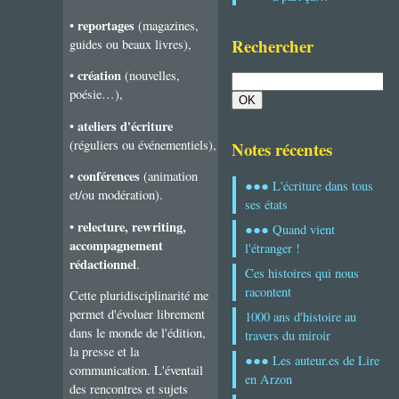
reportages
•
(magazines,
Rechercher
guides ou beaux livres),
création
•
(nouvelles,
poésie…),
ateliers d'écriture
•
(réguliers ou événementiels),
Notes récentes
conférences
•
(animation
●●● L'écriture dans tous
et/ou modération).
ses états
relecture, rewriting,
•
●●● Quand vient
accompagnement
l'étranger !
rédactionnel
.
Ces histoires qui nous
racontent
Cette pluridisciplinarité me
permet d'évoluer librement
1000 ans d'histoire au
dans le monde de l'édition,
travers du miroir
la presse et la
●●● Les auteur.es de Lire
communication. L'éventail
en Arzon
des rencontres et sujets