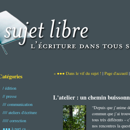
« ●●● Dans le vif du sujet !
|
Page d'accueil
Catégories
/ édition
L'atelier : un chemin buissonn
// presse
/// communication
“Depuis que j’anime des
//// ateliers d'écriture
commun que j’ai trouvé
tous très différents – 
///// correction
nos rencontres la ques
●●● à part ça…