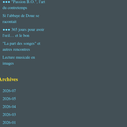
●●● "Passion B.O.", l'art
du contretemps
Si l'abbaye de Doue se
racontait
●●● 365 jours pour avoir
l'œil… et le bon
"La part des songes" et
autres rencontres
Lecture musicale en
images
Archives
2026-07
2026-05
2026-04
2026-03
2026-01