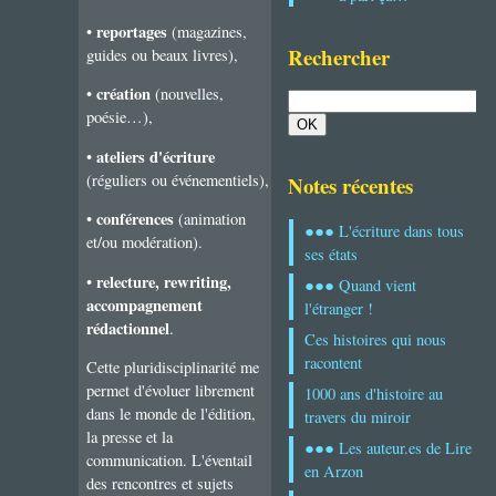
reportages
•
(magazines,
Rechercher
guides ou beaux livres),
création
•
(nouvelles,
poésie…),
ateliers d'écriture
•
(réguliers ou événementiels),
Notes récentes
conférences
•
(animation
●●● L'écriture dans tous
et/ou modération).
ses états
relecture, rewriting,
•
●●● Quand vient
accompagnement
l'étranger !
rédactionnel
.
Ces histoires qui nous
racontent
Cette pluridisciplinarité me
permet d'évoluer librement
1000 ans d'histoire au
dans le monde de l'édition,
travers du miroir
la presse et la
●●● Les auteur.es de Lire
communication. L'éventail
en Arzon
des rencontres et sujets