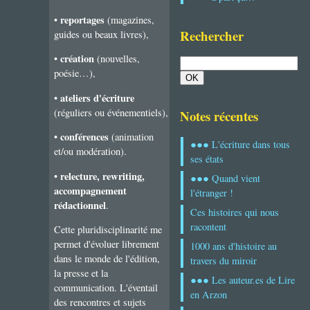
reportages
•
(magazines,
Rechercher
guides ou beaux livres),
création
•
(nouvelles,
poésie…),
ateliers d'écriture
•
(réguliers ou événementiels),
Notes récentes
conférences
•
(animation
●●● L'écriture dans tous
et/ou modération).
ses états
relecture, rewriting,
•
●●● Quand vient
accompagnement
l'étranger !
rédactionnel
.
Ces histoires qui nous
racontent
Cette pluridisciplinarité me
permet d'évoluer librement
1000 ans d'histoire au
dans le monde de l'édition,
travers du miroir
la presse et la
●●● Les auteur.es de Lire
communication. L'éventail
en Arzon
des rencontres et sujets