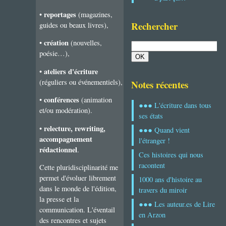
reportages
•
(magazines,
Rechercher
guides ou beaux livres),
création
•
(nouvelles,
poésie…),
ateliers d'écriture
•
(réguliers ou événementiels),
Notes récentes
conférences
•
(animation
●●● L'écriture dans tous
et/ou modération).
ses états
relecture, rewriting,
•
●●● Quand vient
accompagnement
l'étranger !
rédactionnel
.
Ces histoires qui nous
racontent
Cette pluridisciplinarité me
permet d'évoluer librement
1000 ans d'histoire au
dans le monde de l'édition,
travers du miroir
la presse et la
●●● Les auteur.es de Lire
communication. L'éventail
en Arzon
des rencontres et sujets