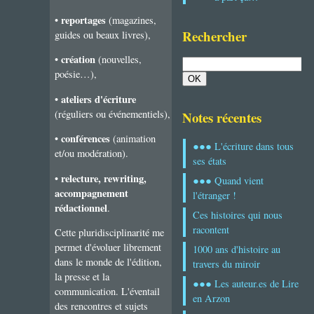
reportages
•
(magazines,
Rechercher
guides ou beaux livres),
création
•
(nouvelles,
poésie…),
ateliers d'écriture
•
(réguliers ou événementiels),
Notes récentes
conférences
•
(animation
●●● L'écriture dans tous
et/ou modération).
ses états
relecture, rewriting,
•
●●● Quand vient
accompagnement
l'étranger !
rédactionnel
.
Ces histoires qui nous
racontent
Cette pluridisciplinarité me
permet d'évoluer librement
1000 ans d'histoire au
dans le monde de l'édition,
travers du miroir
la presse et la
●●● Les auteur.es de Lire
communication. L'éventail
en Arzon
des rencontres et sujets