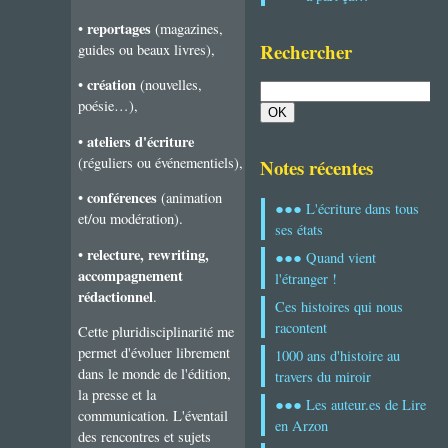
reportages
•
(magazines,
Rechercher
guides ou beaux livres),
création
•
(nouvelles,
poésie…),
ateliers d'écriture
•
(réguliers ou événementiels),
Notes récentes
conférences
•
(animation
●●● L'écriture dans tous
et/ou modération).
ses états
relecture, rewriting,
•
●●● Quand vient
accompagnement
l'étranger !
rédactionnel
.
Ces histoires qui nous
racontent
Cette pluridisciplinarité me
permet d'évoluer librement
1000 ans d'histoire au
dans le monde de l'édition,
travers du miroir
la presse et la
●●● Les auteur.es de Lire
communication. L'éventail
en Arzon
des rencontres et sujets