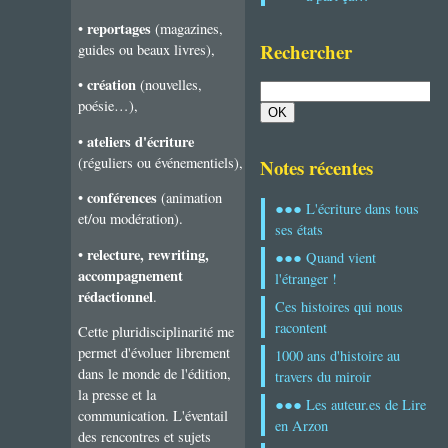
reportages
•
(magazines,
Rechercher
guides ou beaux livres),
création
•
(nouvelles,
poésie…),
ateliers d'écriture
•
(réguliers ou événementiels),
Notes récentes
conférences
•
(animation
●●● L'écriture dans tous
et/ou modération).
ses états
relecture, rewriting,
•
●●● Quand vient
accompagnement
l'étranger !
rédactionnel
.
Ces histoires qui nous
racontent
Cette pluridisciplinarité me
permet d'évoluer librement
1000 ans d'histoire au
dans le monde de l'édition,
travers du miroir
la presse et la
●●● Les auteur.es de Lire
communication. L'éventail
en Arzon
des rencontres et sujets